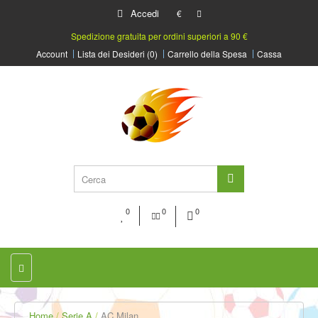
Accedi
€
Spedizione gratuita per ordini superiori a 90 €
Account
Lista dei Desideri (0)
Carrello della Spesa
Cassa
0
0
0
Home
Serie A
AC Milan