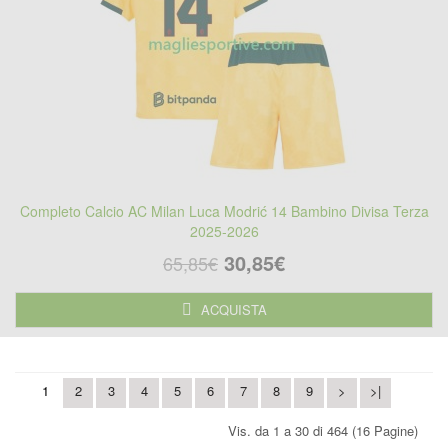
Completo Calcio AC Milan Luca Modrić 14 Bambino Divisa Terza
2025-2026
30,85€
65,85€
ACQUISTA
1
2
3
4
5
6
7
8
9
>
>|
Vis. da 1 a 30 di 464 (16 Pagine)