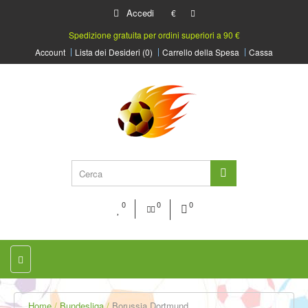
Accedi
€
Spedizione gratuita per ordini superiori a 90 €
Account
Lista dei Desideri (0)
Carrello della Spesa
Cassa
0
0
0
Home
Bundesliga
Borussia Dortmund