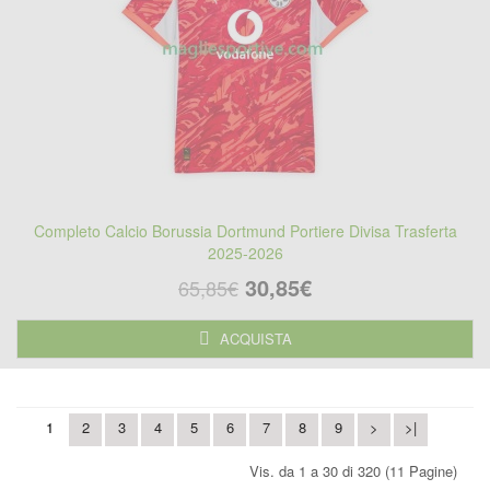
Completo Calcio Borussia Dortmund Portiere Divisa Trasferta
2025-2026
30,85€
65,85€
ACQUISTA
1
2
3
4
5
6
7
8
9
>
>|
Vis. da 1 a 30 di 320 (11 Pagine)